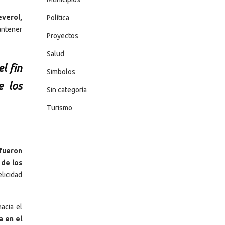
everol,
Política
antener
Proyectos
Salud
l fin
Simbolos
e los
Sin categoría
Turismo
 fueron
 de los
licidad
acia el
a en el