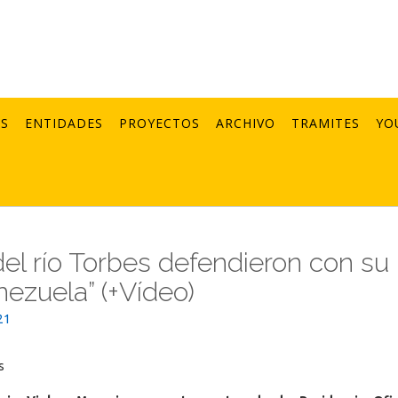
AS
ENTIDADES
PROYECTOS
ARCHIVO
TRAMITES
YO
el río Torbes defendieron con su
ezuela” (+Vídeo)
21
4s