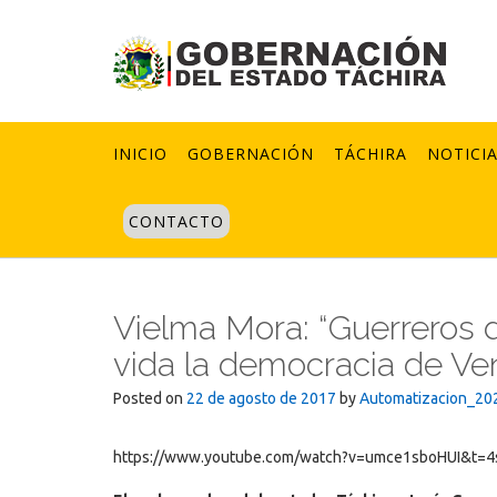
Skip
to
content
INICIO
GOBERNACIÓN
TÁCHIRA
NOTICI
CONTACTO
Vielma Mora: “Guerreros d
vida la democracia de Ven
Posted on
22 de agosto de 2017
by
Automatizacion_20
https://www.youtube.com/watch?v=umce1sboHUI&t=