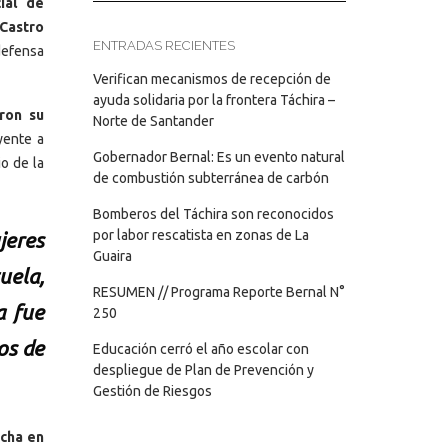
ial de
 Castro
ENTRADAS RECIENTES
defensa
Verifican mecanismos de recepción de
ayuda solidaria por la frontera Táchira –
ron su
Norte de Santander
yente a
Gobernador Bernal: Es un evento natural
o de la
de combustión subterránea de carbón
Bomberos del Táchira son reconocidos
por labor rescatista en zonas de La
jeres
Guaira
uela,
RESUMEN // Programa Reporte Bernal N°
a fue
250
os de
Educación cerró el año escolar con
despliegue de Plan de Prevención y
Gestión de Riesgos
ucha en