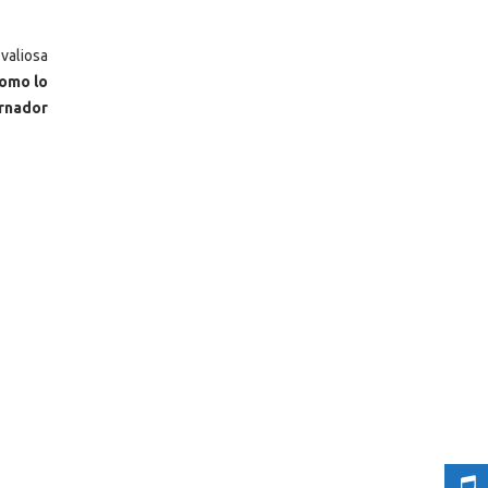
valiosa
como lo
ernador