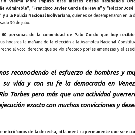
orio Vielma Mora impuso este martes desde Residencia Ofic
 Admirable”, “Francisco Javier García de Hevia” y “Héctor José
 y a la Policía Nacional Bolivariana
, quienes se desempeñaron en la 
asado 30 de julio.
s 60 personas de la comunidad de Palo Gordo que hoy recibie
 sus hogares la mañana de la elección a la Asamblea Nacional Constitu
recho al voto, derecho que se vio afectado por las amenazas y el asedi
mos reconociendo el esfuerzo de hombres y mu
n su vida y con su fe la democracia en Venez
Río Torbes pero más que una actividad guerrer
a ejecución exacta con muchas convicciones y dese
de micrófonos de la derecha, ni la mentira permanente que se esc