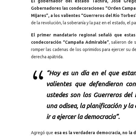
El gobernador del estado Táchira, José Greg
Gobernadores las condecoraciones “Orden Campaña
Mijares”, a los valientes “Guerreros del Río Torbes”
de la revolución, la soberanía y la paz en el estado, el p
El primer mandatario regional señaló que esta
condecoración “Campaña Admirable”
, salieron de
romper las cadenas de los oprimidos para ejercer su de
derecha apátrida.
“Hoy es un día en el que esta
valientes que defendieron co
ustedes son los Guerreros del 
una odisea, la planificación y l
ir a ejercer la democracia”.
Agregó que
esa es la verdadera democracia, no la 