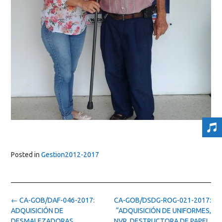
Posted in
Gestion2012-2017
Post
←
CA-GOB/DAF-046-2017:
CA-GOB/DSDG-ROG-021-2017:
navigation
ADQUISICIÓN DE
“ADQUISICIÓN DE UNIFORMES,
DESMALEZADORAS
NVR, DESTRUCTORA DE PAPEL,