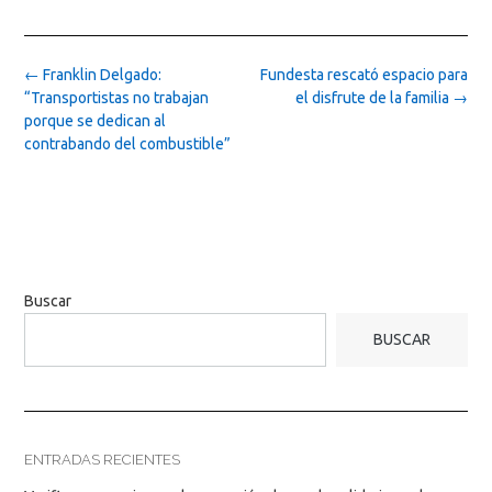
Post
←
Franklin Delgado:
Fundesta rescató espacio para
navigation
“Transportistas no trabajan
el disfrute de la familia
→
porque se dedican al
contrabando del combustible”
Buscar
BUSCAR
ENTRADAS RECIENTES