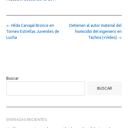
Post
←
Hilda Carvajal Bronce en
Detienen al autor material del
navigation
Torneo Estrellas Juveniles de
homicidio del ingeniero en
Lucha
Táchira (+Video)
→
Buscar
BUSCAR
ENTRADAS RECIENTES