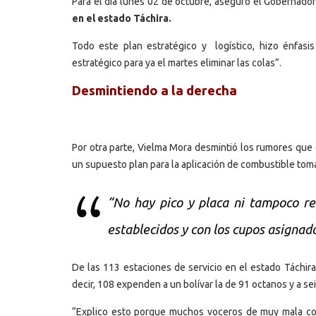
Para el día lunes 02 de octubre, aseguró el Gobernador
en el estado Táchira.
Todo este plan estratégico y logístico, hizo énfasi
estratégico para ya el martes eliminar las colas”.
Desmintiendo a la derecha
Por otra parte, Vielma Mora desmintió los rumores que 
un supuesto plan para la aplicación de combustible tom
“No hay pico y placa ni tampoco re
establecidos y con los cupos asignad
De las 113 estaciones de servicio en el estado Táchira
decir, 108 expenden a un bolívar la de 91 octanos y a sei
“Explico esto porque muchos voceros de muy mala cond