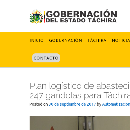
Skip
to
content
INICIO
GOBERNACIÓN
TÁCHIRA
NOTICI
CONTACTO
Plan logístico de abaste
247 gandolas para Táchir
Posted on
30 de septiembre de 2017
by
Automatizacio