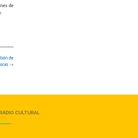
iones de
ez
stión de
toras
→
RADIO CULTURAL