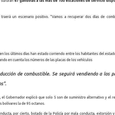
 surtirán
67 gandolas a las más de 100 estaciones de servicio disp
s traerá un escenario positivo. “Vamos a recuperar dos días de comb
en los últimos días han estado corriendo entre los habitantes del estad
ando en cuenta los números de las placas de los vehículos
ducción de combustible. Se seguirá vendiendo a los p
os”.
, el Gobernador explicó que solo 5 son de suministro alternativo y el re
s bolívares la de 95 octanos.
ucta, por cierto, botado de la Policía por mala conducta, extorsión y