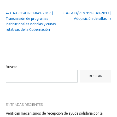
Post
←
CA-GOB/DIRCI-041-2017 |
CA-GOB/VEN 911-040-2017 |
navigation
Transmisión de programas
Adquisición de sillas
→
institucionales noticias y cuñas
rotativas de la Gobernación
Buscar
BUSCAR
ENTRADAS RECIENTES
Verifican mecanismos de recepción de ayuda solidaria por la