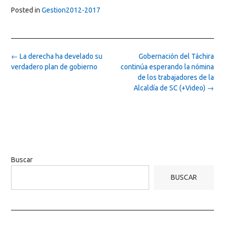
Posted in
Gestion2012-2017
Post
←
La derecha ha develado su
Gobernación del Táchira
navigation
verdadero plan de gobierno
continúa esperando la nómina
de los trabajadores de la
Alcaldía de SC (+Video)
→
Buscar
BUSCAR