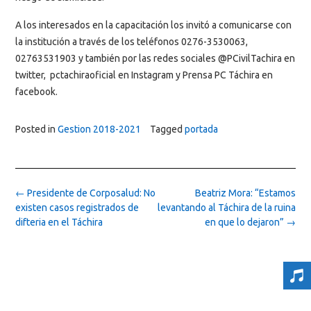
A los interesados en la capacitación los invitó a comunicarse con
la institución a través de los teléfonos 0276-3530063,
02763531903 y también por las redes sociales @PCivilTachira en
twitter, pctachiraoficial en Instagram y Prensa PC Táchira en
facebook.
Posted in
Gestion 2018-2021
Tagged
portada
Post
←
Presidente de Corposalud: No
Beatriz Mora: “Estamos
navigation
existen casos registrados de
levantando al Táchira de la ruina
difteria en el Táchira
en que lo dejaron”
→