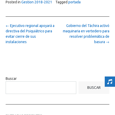
Posted in
Gestion 2018-2021
Tagged
portada
Post
←
Ejecutivo regional apoyará a
Gobierno del Táchira activó
navigation
directiva del Psiquiátrico para
maquinaria en vertedero para
evitar cierre de sus
resolver problemática de
instalaciones
basura
→
Buscar
BUSCAR