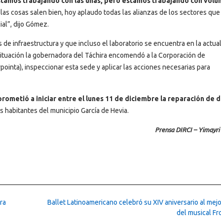
estamos trabajando con las uñas, pero estamos trabajando con vol
as cosas salen bien, hoy aplaudo todas las alianzas de los sectores que
ial”, dijo Gómez.
de infraestructura y que incluso el laboratorio se encuentra en la actua
 situación la gobernadora del Táchira encomendó a la Corporación de
ointa), inspeccionar esta sede y aplicar las acciones necesarias para
rometió a iniciar entre el lunes 11 de diciembre la reparación de 
os habitantes del municipio García de Hevia.
Prensa DIRCI – Yimayr
ra
Ballet Latinoamericano celebró su XIV aniversario al mejo
del musical F