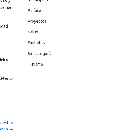
untad
y
 se han
Política
Proyectos
lidad
Salud
Simbolos
Sin categoría
dicho
Turismo
i Moreno
r estilo
rozen
→