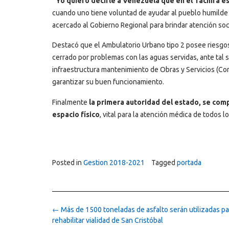
“Yo quiero decirle a Venezuela que en el Táchira 
cuando uno tiene voluntad de ayudar al pueblo humilde l
acercado al Gobierno Regional para brindar atención soc
Destacó que el Ambulatorio Urbano tipo 2 posee riesgos 
cerrado por problemas con las aguas servidas, ante tal
infraestructura mantenimiento de Obras y Servicios (Corp
garantizar su buen funcionamiento.
Finalmente
la primera autoridad del estado, se comp
espacio físico
, vital para la atención médica de todos l
Posted in
Gestion 2018-2021
Tagged
portada
Post
←
Más de 1500 toneladas de asfalto serán utilizadas pa
navigation
rehabilitar vialidad de San Cristóbal