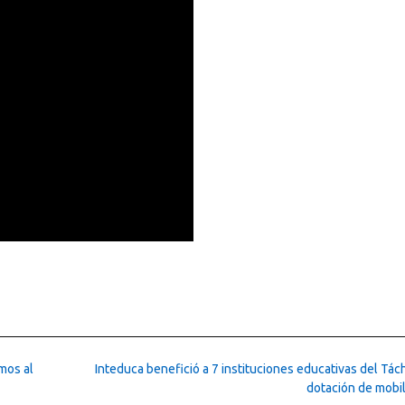
mos al
Inteduca benefició a 7 instituciones educativas del Tác
dotación de mobil