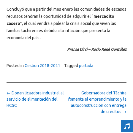
Concluyó que a partir del mes enero las comunidades de escasos
recursos tendrán la oportunidad de adquirir el “
mercadito
casero
”, el cual vendrá a palear la crisis social que viven las
familias tachirenses debido a la inflación que presenta la
economía del país
.
Prensa Dirci – Rocío René González
Posted in
Gestion 2018-2021
Tagged
portada
Post
←
Donan licuadora industrial al
Gobernadora del Táchira
navigation
servicio de alimentación del
fomenta el emprendimiento y la
HCSC
autoconstrucción con entrega
de créditos
→