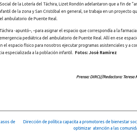
ocial de la Lotería del Táchira, Lizet Rondón adelantaron que a fin de “a
nfantil de la zona y San Cristóbal en general, se trabaja en un proyecto q
 el ambulatorio de Puente Real.
áchira -apuntó–, –para asignar el espacio que correspondía a la farmacia
 emergencia pediátrica del ambulatorio de Puente Real. Allí en ese espaci
n el espacio físico para nosotros ejecutar programas asistenciales y a co
ia especializada a la población infantil.
Fotos: José Ramírez
Prensa: DIRCI//Redactora: Teresa
casos de
Dirección de política capacita a promotores de bienestar soc
optimizar atención a las comuni