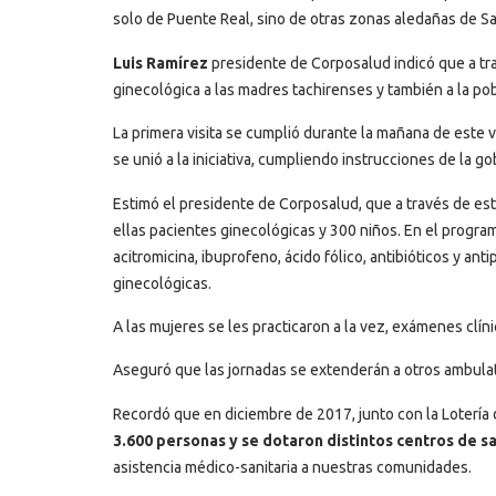
solo de Puente Real, sino de otras zonas aledañas de Sa
Luis Ramírez
presidente de Corposalud indicó que a tra
ginecológica a las madres tachirenses y también a la pob
La primera visita se cumplió durante la mañana de este 
se unió a la iniciativa, cumpliendo instrucciones de la g
Estimó el presidente de Corposalud, que a través de es
ellas pacientes ginecológicas y 300 niños. En el progr
acitromicina, ibuprofeno, ácido fólico, antibióticos y anti
ginecológicas.
A las mujeres se les practicaron a la vez, exámenes clín
Aseguró que las jornadas se extenderán a otros ambulato
Recordó que en diciembre de 2017, junto con la Lotería 
3.600 personas y se dotaron distintos centros de 
asistencia médico-sanitaria a nuestras comunidades.