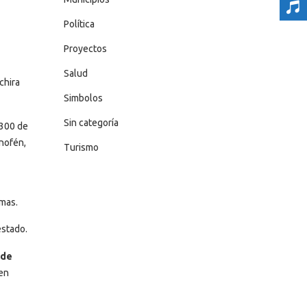
Política
Proyectos
Salud
chira
Simbolos
Sin categoría
 300 de
nofén,
Turismo
amas.
estado.
 de
 en