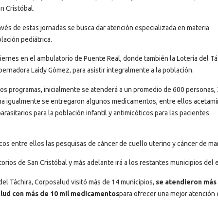
n Cristóbal.
vés de estas jornadas se busca dar atención especializada en materia
lación pediátrica.
viernes en el ambulatorio de Puente Real, donde también la Lotería del Tá
obernadora Laidy Gómez, para asistir integralmente a la población.
tos programas, inicialmente se atenderá a un promedio de 600 personas,
ama igualmente se entregaron algunos medicamentos, entre ellos acetami
parasitarios para la población infantil y antimicóticos para las pacientes
icos entre ellos las pesquisas de cáncer de cuello uterino y cáncer de m
rios de San Cristóbal y más adelante irá a los restantes municipios del 
del Táchira, Corposalud visitó más de 14 municipios,
se atendieron más
salud con más de 10 mil medicamentos
para ofrecer una mejor atención