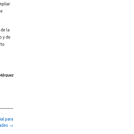
mpliar
ue
 de la
o y de
rto
 Márquez
ial para
dades
→