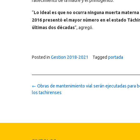
fallecimiento de la madre y el primogénito.
“
Lo ideal es que no ocurra ninguna muerta materna n
2016 presentó el mayor número en el estado Táchir
últimas dos décadas
”, agregó.
Posted in
Gestion 2018-2021
Tagged
portada
Post
←
Obras de mantenimiento vial serán ejecutadas para b
navigation
los tachirenses