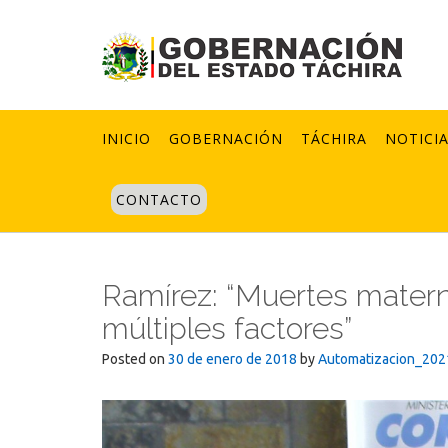
Skip
to
content
INICIO
GOBERNACIÓN
TÁCHIRA
NOTICI
CONTACTO
Ramírez: “Muertes matern
múltiples factores”
Posted on
30 de enero de 2018
by
Automatizacion_202