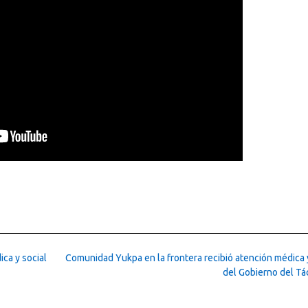
ca y social
Comunidad Yukpa en la frontera recibió atención médica y
del Gobierno del Tá