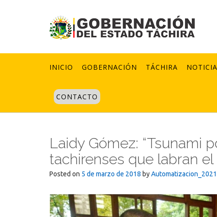
Skip
to
content
INICIO
GOBERNACIÓN
TÁCHIRA
NOTICI
CONTACTO
Laidy Gómez: “Tsunami pol
tachirenses que labran e
Posted on
5 de marzo de 2018
by
Automatizacion_2021