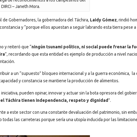
rega de reconocimientos a los campesinos del
a DIRCI – Janeth Mora.
al de Gobernadores, la gobernadora del Táchira,
Laidy Gómez
, rindió h
onstancia y “porque ellos apuestan a seguir labrando esta tierra pese a 
no y reiteró que “
ningún tsunami político, ni social puede frenar la f
ira
”, recordando que esta entidad es ejemplo de producción a nivel nacio
ntación.
ribuir a un “supuesto” bloqueo internacional y a la guerra económica, la c
capacidad y constancia se mantiene la producción de alimentos.
iciativa, pueden opinar, innovar y actuar sin la bota opresora del gobie
el Táchira tienen independencia, respeto y dignidad
”.
ente a este sector con una constante devaluación del patrimonio, sin emb
 todas las carreteras porque sería una utopía inducida por las limitacion