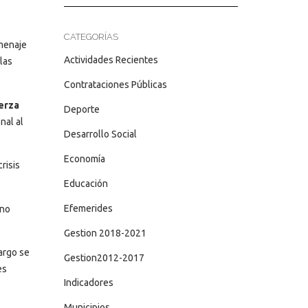
CATEGORÍAS
omenaje
Actividades Recientes
las
Contrataciones Públicas
uerza
Deporte
nal al
Desarrollo Social
Economía
risis
Educación
Efemerides
rno
Gestion 2018-2021
argo se
Gestion2012-2017
es
Indicadores
Municipios