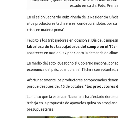
Laidy Gómez, gobernadora del Táchira durante la ent
estado en su día. Foto: Prens
En el salón Leonardo Ruiz Pineda de la Residencia Ofici
a los productores tachirenses, condecorándolos por su c
crisis en materia prima”.
Felicitó a los trabajadores en ocasión al Día del campesi
laboriosa de los trabajadores del campo en el Tách
abastecer en más del 37 por ciento la demanda de alime
En medio del acto, cuestionó al Gobierno nacional por at
económica del país, cuando en el Táchira con voluntad, 
Afortunadamente los productores agropecuarios tienen in
porque después del 15 de octubre, “
los productores d
Lamentó que la espiral inflacionaria ha afectado duram
trabaja en la propuesta de apoyarlos quizá no arreglando
presupuestarias.