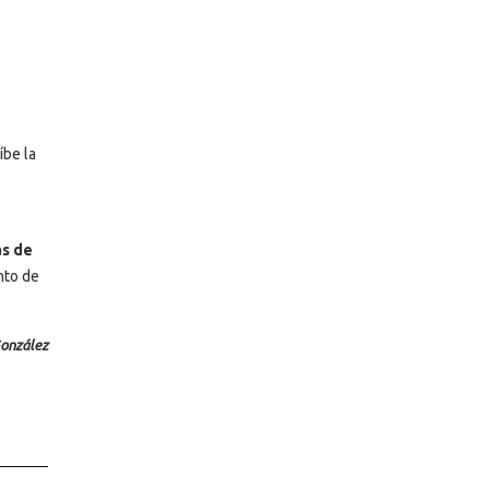
íbe la
as de
nto de
González