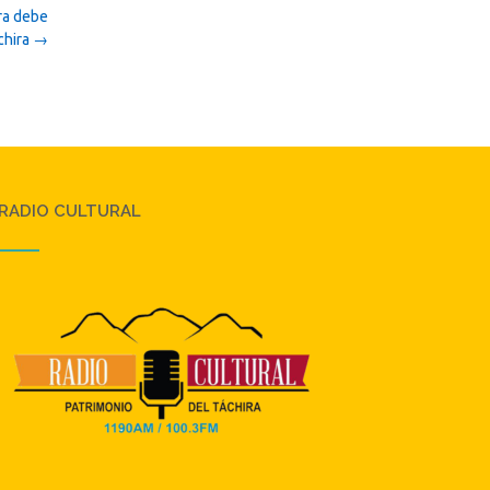
ura debe
chira
→
RADIO CULTURAL