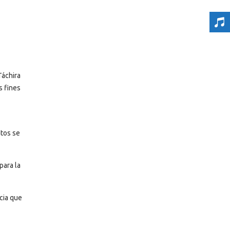
Táchira
s fines
ntos se
para la
cia que