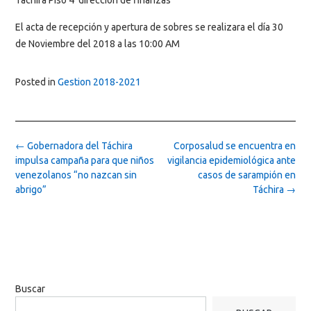
Táchira Piso 4 dirección de finanzas
El acta de recepción y apertura de sobres se realizara el día 30
de Noviembre del 2018 a las 10:00 AM
Posted in
Gestion 2018-2021
Post
←
Gobernadora del Táchira
Corposalud se encuentra en
navigation
impulsa campaña para que niños
vigilancia epidemiológica ante
venezolanos “no nazcan sin
casos de sarampión en
abrigo”
Táchira
→
Buscar