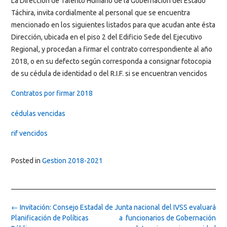
La Dirección de Talento Humano de la Gobernación del Estado
Táchira, invita cordialmente al personal que se encuentra
mencionado en los siguientes listados para que acudan ante ésta
Dirección, ubicada en el piso 2 del Edificio Sede del Ejecutivo
Regional, y procedan a firmar el contrato correspondiente al año
2018, o en su defecto según corresponda a consignar fotocopia
de su cédula de identidad o del R.I.F. si se encuentran vencidos
Contratos por firmar 2018
cédulas vencidas
rif vencidos
Posted in
Gestion 2018-2021
Post
←
Invitación: Consejo Estadal de
Junta nacional del IVSS evaluará
navigation
Planificación de Políticas
a funcionarios de Gobernación