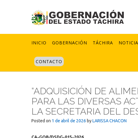
Skip
to
content
INICIO
GOBERNACIÓN
TÁCHIRA
NOTICI
CONTACTO
“ADQUISICIÓN DE ALIM
PARA LAS DIVERSAS AC
LA SECRETARIA DEL D
Posted on
1 de abril de 2026
by
LARISSA CHACON
CA-GOB/DSDG-015-2026