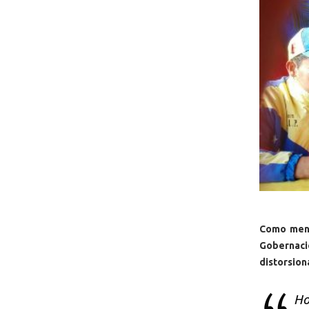
Como menti
Gobernació
distorsion
Ho