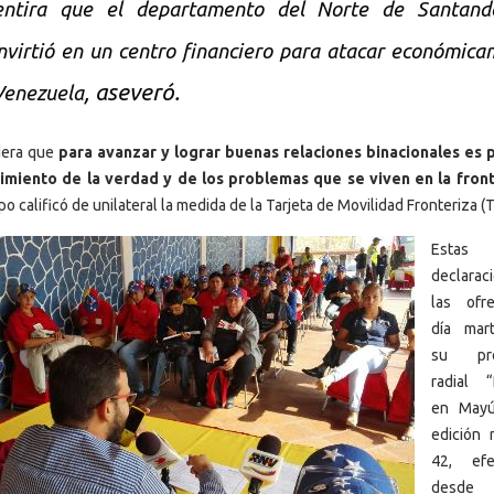
ntira que el departamento del Norte de Santand
nvirtió en un centro financiero para atacar económic
, aseveró.
Venezuela
dera que
para avanzar y lograr buenas relaciones binacionales es 
imiento de la verdad y de los problemas que se viven en la fron
o calificó de unilateral la medida de la Tarjeta de Movilidad Fronteriza (
Estas
declarac
las ofr
día mar
su pro
radial “P
en Mayú
edición
42, efe
desd