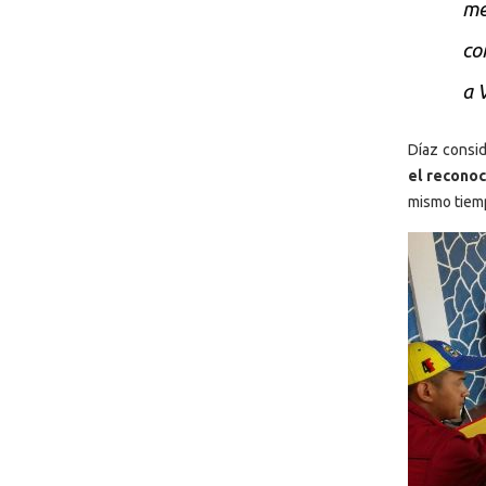
me
co
a 
Díaz consi
el reconoc
mismo tiemp