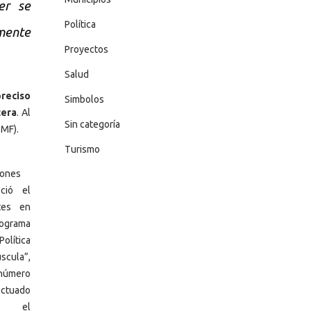
er se
Política
amente
Proyectos
Salud
preciso
Simbolos
tera
. Al
Sin categoría
TMF).
Turismo
iones
eció el
tes en
grama
olítica
scula”,
 número
ctuado
e el