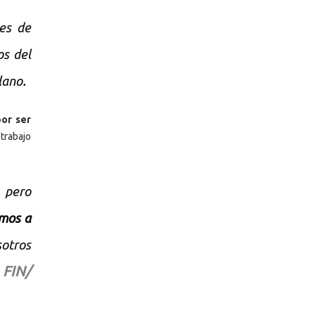
nes de
os del
.
lano
or ser
trabajo
 pero
mos a
sotros
.
FIN/