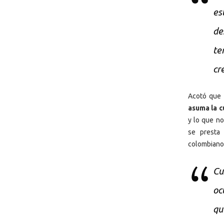
es
de
te
cr
Acotó que
asuma la c
y lo que no
se presta
colombiano, 
Cu
oc
qu