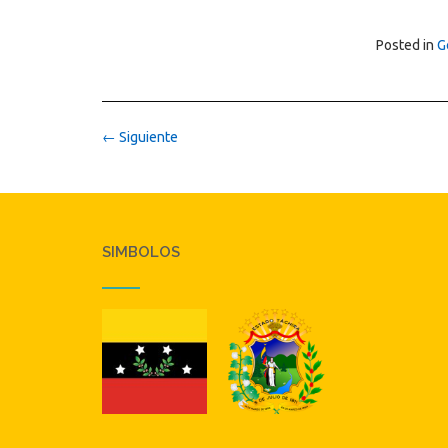
Posted in
G
Navegación
←
Siguiente
de
entradas
SIMBOLOS