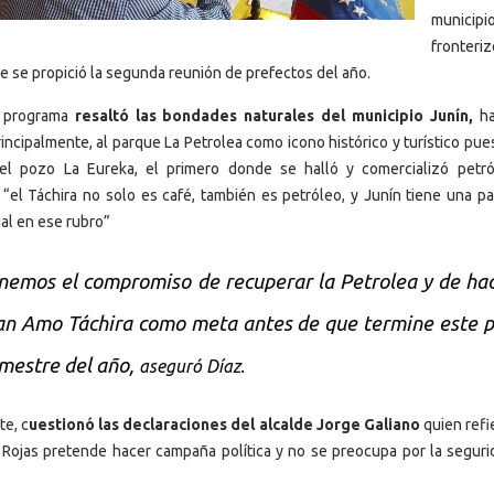
municipi
fronter
e se propició la segunda reunión de prefectos del año.
l programa
resaltó las bondades naturales del municipio Junín,
ha
incipalmente, al parque La Petrolea como icono histórico y turístico pues
el pozo La Eureka, el primero donde se halló y comercializó petr
“el Táchira no solo es café, también es petróleo, y Junín tiene una pa
al en ese rubro”
nemos el compromiso de recuperar la Petrolea y de ha
an Amo Táchira como meta antes de que termine este 
imestre del año,
aseguró Díaz.
te, c
uestionó las declaraciones del alcalde Jorge Galiano
quien refi
 Rojas pretende hacer campaña política y no se preocupa por la seguri