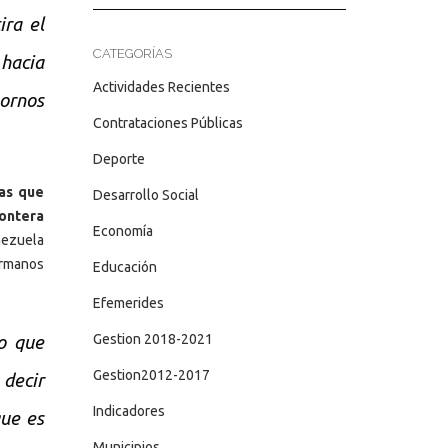
ira el
CATEGORÍAS
hacia
Actividades Recientes
hornos
Contrataciones Públicas
Deporte
nas que
Desarrollo Social
rontera
Economía
nezuela
rmanos
Educación
Efemerides
Gestion 2018-2021
o que
Gestion2012-2017
 decir
Indicadores
que es
Municipios