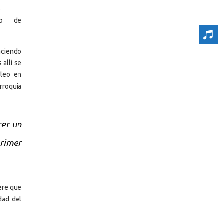
o
izo de
ciendo
 allí se
óleo en
rroquia
cer un
primer
ere que
dad del