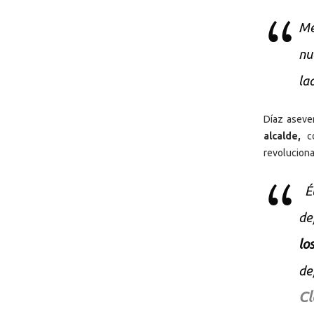
Me
nu
la
Díaz aseve
alcalde,
co
revoluciona
Él
de
lo
de
Cl