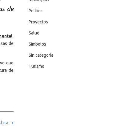
as de
Política
Proyectos
Salud
mental.
asas de
Simbolos
Sin categoría
ivo que
Turismo
tura de
chira
→