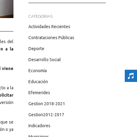
CATEGORÍAS
Actividades Recientes
Contrataciones Públicas
les del
Deporte
ón a la
Desarrollo Social
l
viene
Economía
Educación
to a la
Efemerides
licitar
nversión
Gestion 2018-2021
Gestion2012-2017
 que se
Indicadores
ón o ya
Municipios