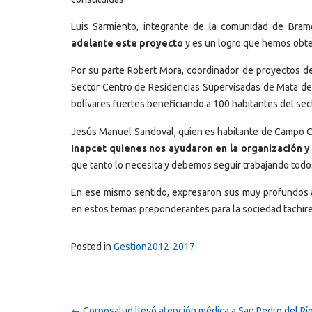
Luis Sarmiento, integrante de la comunidad de Bra
adelante este proyecto
y es un logro que hemos obten
Por su parte Robert Mora, coordinador de proyectos del
Sector Centro de Residencias Supervisadas de Mata de G
bolívares fuertes beneficiando a 100 habitantes del sec
Jesús Manuel Sandoval, quien es habitante de Campo C
Inapcet quienes nos ayudaron en la organización y
que tanto lo necesita y debemos seguir trabajando todo
En ese mismo sentido, expresaron sus muy profundos a
en estos temas preponderantes para la sociedad tachir
Posted in
Gestion2012-2017
Post
←
Corposalud llevó atención médica a San Pedro del Rí