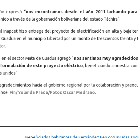
món expresó “
nos encontramos desde el año 2011 luchando para 
ido a través de la gobernación bolivariana del estado Táchira”.
 Inapcet hizo entrega del proyecto de electrificación en alta y baja ten
uadua en el municipio Libertad por un monto de trescientos treinta y t
tor.
 en el sector Mata de Guadua agregó “
nos sentimos muy agradecidos
 formulación de este proyecto eléctrico
, beneficiando a nuestra co
s unidos”.
gradecimientos hacia el gobierno regional por la colaboración y preoc
ense.
Fin/Yolanda Prada/Fotos Oscar Medrano.
o
Beneficiados habitantes de Fernández Feo con ayudas soc