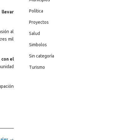
Política
llevar
Proyectos
sión al
Salud
res mil
Simbolos
Sin categoría
 con el
munidad
Turismo
upación
iales
→