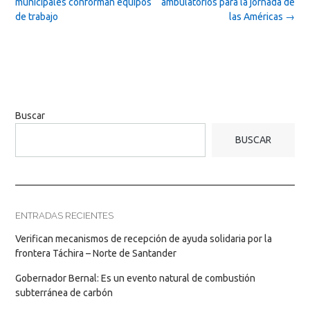
navigation
municipales conforman equipos
ambulatorios para la jornada de
de trabajo
las Américas
→
Buscar
BUSCAR
ENTRADAS RECIENTES
Verifican mecanismos de recepción de ayuda solidaria por la
frontera Táchira – Norte de Santander
Gobernador Bernal: Es un evento natural de combustión
subterránea de carbón