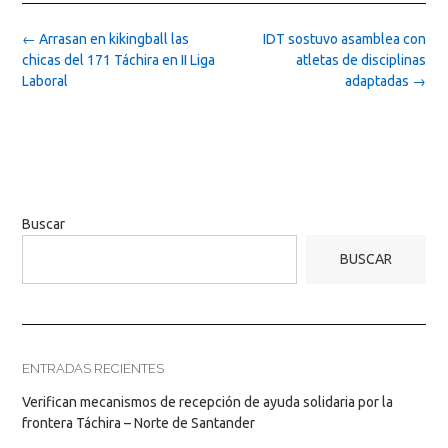
Post
←
Arrasan en kikingball las
IDT sostuvo asamblea con
navigation
chicas del 171 Táchira en II Liga
atletas de disciplinas
Laboral
adaptadas
→
Buscar
BUSCAR
ENTRADAS RECIENTES
Verifican mecanismos de recepción de ayuda solidaria por la
frontera Táchira – Norte de Santander