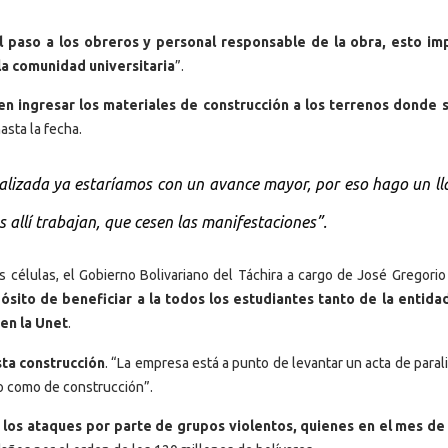
l paso a los obreros y personal responsable de la obra, esto im
la comunidad universitaria
”.
n ingresar los materiales de construcción a los terrenos donde 
sta la fecha.
ralizada ya estaríamos con un avance mayor, por eso hago un l
s allí trabajan, que cesen las manifestaciones”.
 células, el Gobierno Bolivariano del Táchira a cargo de José Gregorio
pósito de beneficiar a la todos los estudiantes tanto de la entid
 en la Unet
.
sta construcción
. “La empresa está a punto de levantar un acta de paral
o como de construcción”.
los ataques por parte de grupos violentos, quienes en el mes d