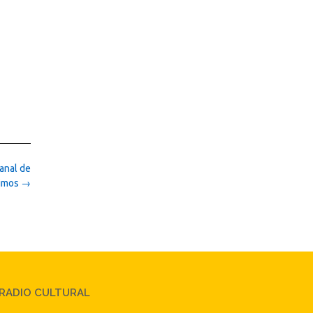
anal de
imos
→
RADIO CULTURAL