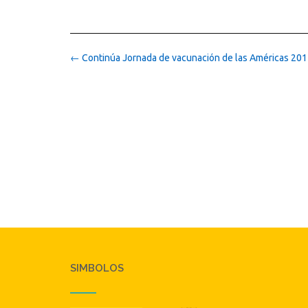
Post
←
Continúa Jornada de vacunación de las Américas 20
navigation
SIMBOLOS