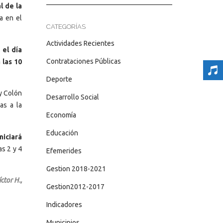
l de la
a en el
CATEGORÍAS
Actividades Recientes
 el día
Contrataciones Públicas
 las 10
Deporte
 y Colón
Desarrollo Social
as a la
Economía
Educación
niciará
as 2 y 4
Efemerides
Gestion 2018-2021
ctor H.,
Gestion2012-2017
Indicadores
Municipios