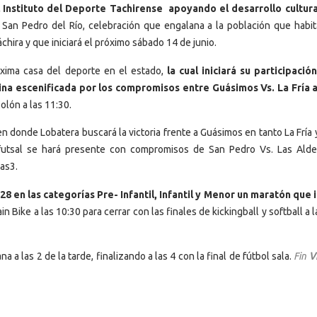
l Instituto del Deporte Tachirense apoyando el desarrollo cultura
 San Pedro del Río, celebración que engalana a la población que habit
hira y que iniciará el próximo sábado 14 de junio.
máxima casa del deporte en el estado,
la cual iniciará su participación
lina escenificada por los compromisos entre Guásimos Vs. La Fría a
olón a las 11:30.
, en donde Lobatera buscará la victoria frente a Guásimos en tanto La Fría
 futsal se hará presente con compromisos de San Pedro Vs. Las Alde
las3.
28 en las categorías Pre- Infantil, Infantil y Menor un maratón que i
Bike a las 10:30 para cerrar con las finales de kickingball y softball a l
a las 2 de la tarde, finalizando a las 4 con la final de fútbol sala.
Fin
Ví