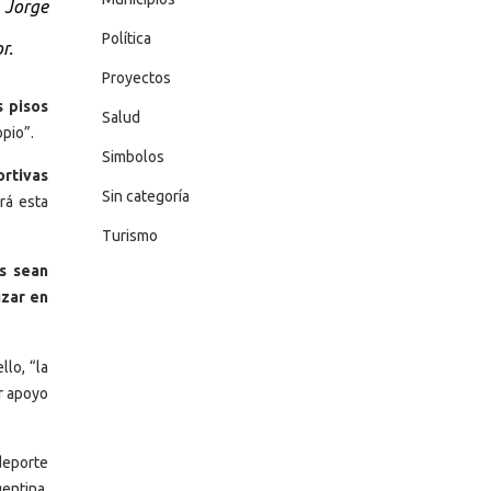
 Jorge
Política
r.
Proyectos
s pisos
Salud
opio”.
Simbolos
ortivas
Sin categoría
rá esta
Turismo
es sean
izar en
lo, “la
r apoyo
 deporte
gentina,