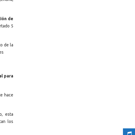
ción de
rtado 5
o de la
es
al para
te hace
o, esta
tan los