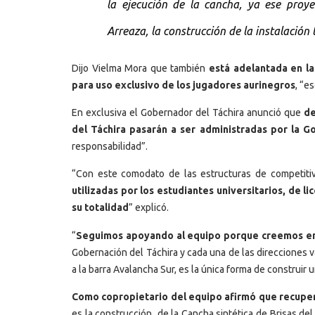
la ejecución de la cancha, ya ese proy
Arreaza, la construcción de la instalación 
Dijo Vielma Mora que también
está adelantada en la
para uso exclusivo de los jugadores aurinegros
, “e
En exclusiva el Gobernador del Táchira anunció que
de
del Táchira pasarán a ser administradas por la G
responsabilidad”.
“Con este comodato de las estructuras de competit
utilizadas por los estudiantes universitarios, de li
su totalidad
” explicó.
“
Seguimos apoyando al equipo porque creemos en
Gobernación del Táchira y cada una de las direcciones 
a la barra Avalancha Sur, es la única forma de construir u
Como copropietario del equipo afirmó que recuper
es la construcción de la Cancha sintética de Brisas del