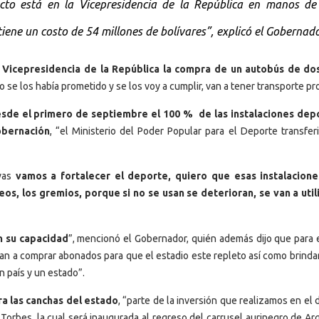
ecto está en la Vicepresidencia de la República en manos de
tiene un costo de 54 millones de bolívares”, explicó el Gobernado
 Vicepresidencia de la República la compra de un autobús de do
so se los había prometido y se los voy a cumplir, van a tener transporte pr
sde el primero de septiembre el 100 % de las instalaciones dep
obernación
, “el Ministerio del Poder Popular para el Deporte transferi
ivas
vamos a fortalecer el deporte, quiero que esas instalacion
ceos, los gremios, porque si no se usan se deterioran, se van a util
 su capacidad
”, mencionó el Gobernador, quién además dijo que para el
van a comprar abonados para que el estadio este repleto así como brinda
n país y un estado”.
a las canchas del estado
, “parte de la inversión que realizamos en el
 Torbes, la cual será inaugurada al regreso del carrusel aurinegro de Ar