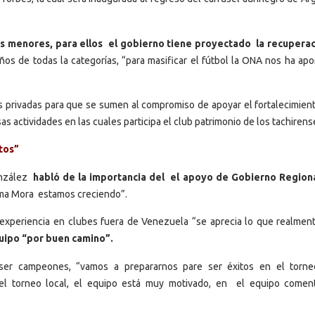
las menores, para ellos el gobierno tiene proyectado la recupera
ños de todas la categorías, “para masificar el fútbol la ONA nos ha apo
as privadas para que se sumen al compromiso de apoyar el fortalecimient
as actividades en las cuales participa el club patrimonio de los tachirens
tos”
onzález
habló de la importancia del el apoyo de Gobierno Region
elma Mora estamos creciendo”.
 experiencia en clubes fuera de Venezuela “se aprecia lo que realmen
quipo “por buen camino”.
ser campeones, “vamos a prepararnos pare ser éxitos en el torne
l torneo local, el equipo está muy motivado, en el equipo comen