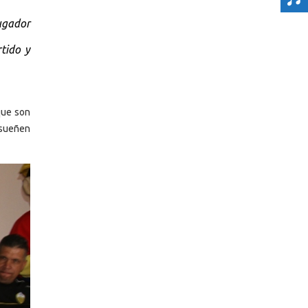
jugador
tido y
que son
 sueñen