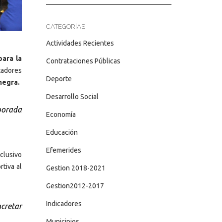
CATEGORÍAS
Actividades Recientes
para la
Contrataciones Públicas
tadores
Deporte
negra.
Desarrollo Social
mporada
Economía
Educación
Efemerides
xclusivo
tiva al
Gestion 2018-2021
Gestion2012-2017
Indicadores
ncretar
Municipios