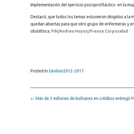
Implementación del ejercicio psicoprofiláctico en la mu
Destacó, que todos los temas estuvieron dirigidos a la 
quedan abiertas para que otro grupo de enfermeras y en
obstétrica.
FIN/Andrea Hoyos/Prensa Corposalud
Posted in
Gestion2012-2017
Post
←
Más de 3 millones de bolívares en créditos entregó 
navigation