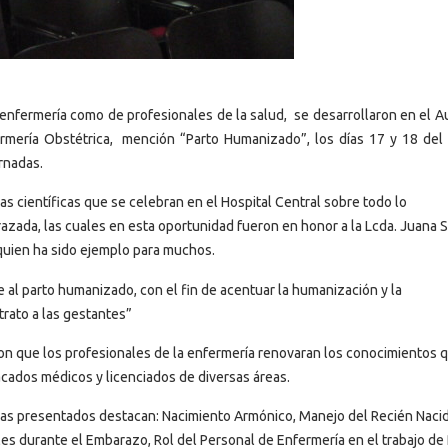
nfermería como de profesionales de la salud, se desarrollaron en el Au
fermería Obstétrica, mención “Parto Humanizado”, los días 17 y 18 del
ornadas.
s científicas que se celebran en el Hospital Central sobre todo lo
azada, las cuales en esta oportunidad fueron en honor a la Lcda. Juana 
y quien ha sido ejemplo para muchos.
ce al parto humanizado, con el fin de acentuar la humanización y la
trato a las gestantes”
eron que los profesionales de la enfermería renovaran los conocimientos 
acados médicos y licenciados de diversas áreas.
emas presentados destacan: Nacimiento Armónico, Manejo del Recién Nacid
es durante el Embarazo, Rol del Personal de Enfermería en el trabajo de 