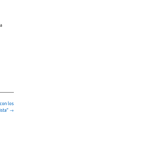
ía
con los
ista”
→