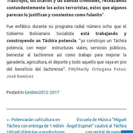
Trastrojos, los sicarios y las bandas criminales, rechazamos
contundentemente los actos terroristas, estos que algunos
parecen lo justifican y consienten como fulanito
”.
Fue enfático durante su programa radial número ocho que el
Gobierno Bolivariano Socialista
está trabajando y
construyendo un Táchira potencia
. “yo construyo un Táchira
potencia, con mejor estructuras viales, servicios públicos,
bienestar al tachirense así como trabajo para mejorar la
ganadería, agricultura, el deporte y todo aquello que vaya en pro
del beneficio del tachirense”.
FIN/Marily Ortegana Fotos:
José Ramírez
Posted in
Gestion2012-2017
Post
←
Potenciarán caficultura en
Escuela de Música “Miguel
navigation
Táchira con entrega de 1 millón
Ángel Espinel” cautivó al Táchira
100 mil plántulas a productores
con recital de piano
→