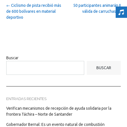
Post
←
Ciclismo de pista recibió más
50 participantes animarán II
navigation
de 600 bolívares en material
válida de carruchas
→
deportivo
Buscar
BUSCAR
ENTRADAS RECIENTES
Verifican mecanismos de recepción de ayuda solidaria por la
frontera Táchira – Norte de Santander
Gobernador Bernal: Es un evento natural de combustión