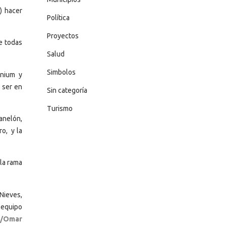
) hacer
Política
Proyectos
e todas
Salud
Simbolos
mnium y
a ser en
Sin categoría
Turismo
anelón,
o, y la
la rama
Nieves,
 equipo
/Omar