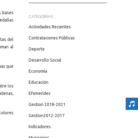
s bases
CATEGORÍAS
edallas
Actividades Recientes
Contrataciones Públicas
stas del
uman al
Deporte
Desarrollo Social
iñas que
Economía
Educación
tre los
adenas,
Efemerides
Gestion 2018-2021
colores
Gestion2012-2017
Indicadores
Municipios