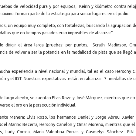
ruebas de velocidad pura y por equipos, Keirin y kilómetro contra reloj
áximo, forman parte de la estrategia para sumar lugares en el podio.
os, un equipo muy completo, con fortalezas, buscando la agrupación d
edallas que en tiempos pasados eran imposibles de alcanzar”.
e dirigir el área larga (pruebas: por puntos, Scrath, Madinson, O
ncia de volver a ser la potencia en la modalidad de pista que se llegó 
ha experiencia a nivel nacional y mundial, tal es el caso Hersony C
ación y el IDT. Nuestras expectativas están en alcanzar 7 medallas de or
de largo aliento, se cuentan Elvis Rozo y José Márquez, mientras que en 
arse el oro en la persecución individual.
ente Manera: Elvis Rozo, los hermanos Daniel y Jorge Abreu, Xavier 
oel Marino Becerra, Hersony Canelon y Omar Moreno, mientras que el
as, Ludy Correa, María Valentina Porras y Gusmelys Sánchez.
FIN 