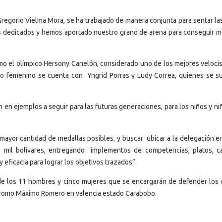
Gregorio Vielma Mora, se ha trabajado de manera conjunta para sentar la
s dedicados y hemos aportado nuestro grano de arena para conseguir m
como el olímpico Hersony Canelón, considerado uno de los mejores veloci
ado femenino se cuenta con Yngrid Porras y Ludy Correa, quienes se s
n en ejemplos a seguir para las futuras generaciones, para los niños y n
mayor cantidad de medallas posibles, y buscar ubicar a la delegación en
 mil bolívares, entregando implementos de competencias, platos, c
y eficacia para lograr los objetivos trazados”.
e los 11 hombres y cinco mujeres que se encargarán de defender los 
lódromo Máximo Romero en valencia estado Carabobo.