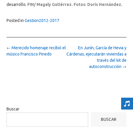
desarrollo.
FIN/ Magaly Gutiérrez. Fotos: Doris Hernández.
Posted in
Gestion2012-2017
Post
←
Merecido homenaje recibió el
En Junín, García de Hevia y
navigation
músico Francisco Pinedo
Cárdenas, ejecutarán viviendas a
través del kit de
autoconstrucción
→
Buscar
BUSCAR