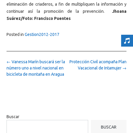
eliminación de criaderos, a fin de multipliquen la información y
continuar así la promoción de la prevención.
Jhoana
Suárez/Foto: Francisco Puentes
Posted in
Gestion2012-2017
Post
←
Vanessa Marín buscará ser la
Protección Civil acompaña Plan
navigation
número uno a nivel nacional en
Vacacional de Intamujer
→
bicicleta de montaña en Aragua
Buscar
BUSCAR