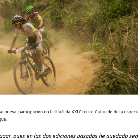
su nueva participación en la III Válida XXI Circuito Gatorade de la especi
gua.
ugar, pues en las dos ediciones pasadas he quedado se