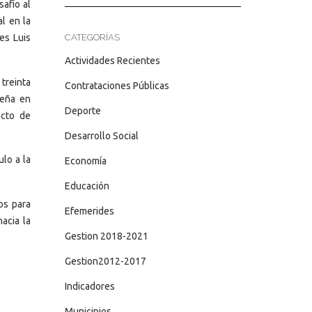
afío al
l en la
CATEGORÍAS
es Luis
Actividades Recientes
treinta
Contrataciones Públicas
Peña en
Deporte
acto de
Desarrollo Social
ulo a la
Economía
Educación
os para
Efemerides
acia la
Gestion 2018-2021
Gestion2012-2017
Indicadores
Municipios