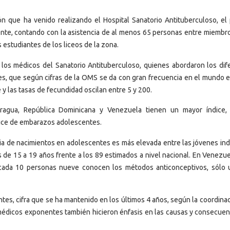
n que ha venido realizando el Hospital Sanatorio Antituberculoso, el
nte, contando con la asistencia de al menos 65 personas entre miembro
estudiantes de los liceos de la zona.
os médicos del Sanatorio Antituberculoso, quienes abordaron los dif
, que según cifras de la OMS se da con gran frecuencia en el mundo es
y las tasas de fecundidad oscilan entre 5 y 200.
ragua, República Dominicana y Venezuela tienen un mayor índice,
dice de embarazos adolescentes.
ia de nacimientos en adolescentes es más elevada entre las jóvenes ind
de 15 a 19 años frente a los 89 estimados a nivel nacional. En Venezue
 cada 10 personas nueve conocen los métodos anticonceptivos, sólo 
tes, cifra que se ha mantenido en los últimos 4 años, según la coordinac
médicos exponentes también hicieron énfasis en las causas y consecuen