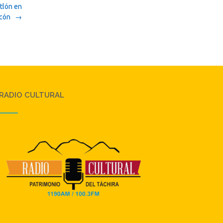
atlón en
lcón
→
RADIO CULTURAL