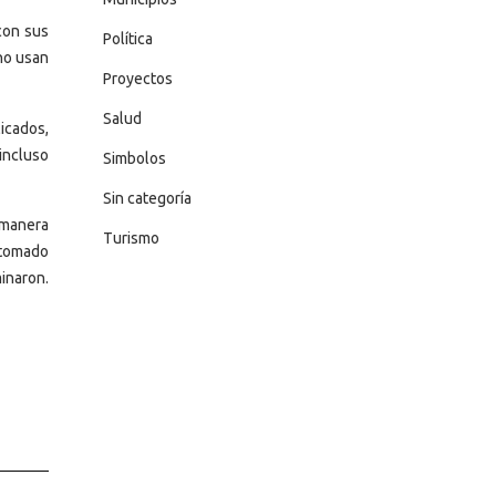
con sus
Política
 no usan
Proyectos
Salud
icados,
incluso
Simbolos
Sin categoría
 manera
Turismo
a tomado
minaron.