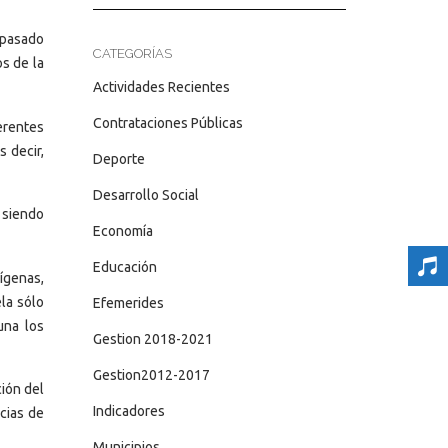
 pasado
CATEGORÍAS
s de la
Actividades Recientes
Contrataciones Públicas
erentes
 decir,
Deporte
Desarrollo Social
 siendo
Economía
Educación
ígenas,
la sólo
Efemerides
una los
Gestion 2018-2021
Gestion2012-2017
ión del
Indicadores
cias de
Municipios