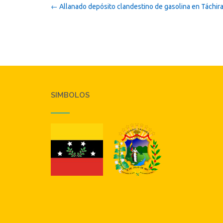
Post
←
Allanado depósito clandestino de gasolina en Táchir
navigation
SIMBOLOS