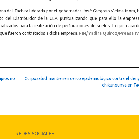
iana del Táchira liderada por el gobernador José Gregorio Vielma Mora, 
cto del Distribuidor de la ULA, puntualizando que para ello la empres
ializados para la realización de perforaciones de suelos, lo que garanti
o que fueron contratados a dicha empresa.
FIN/Yadira Quiroz/Prensa I
ipios no
Corposalud mantienen cerco epidemiológico contra el deng
chikungunya en Tá
REDES SOCIALES