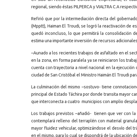
regional, siendo éstas PILPERCA y VIALTRA C.A respect
Refirió que por la intermediación directa del gobernad
(Mpptt), Haiman El Troudi, se logró la reactivación de 
quedó inconcluso, lo que permitirá la consolidación 
estima una importante inversión de recursos adicionales
–Aunado a los recientes trabajos de asfaltado en el sec
en la zona, en forma paralela ya se reiniciaron los tra
cuenta con trayectoria a nivel nacional en la ejecució
ciudad de San Cristóbal el Ministro Haimán El Troudi para 
La culminación del mismo –sostuvo- tiene connotaciones
principal de Estado Táchira por donde transita mayor ca
que interconecta a cuatro municipios con amplio desplaz
Los trabajos previstos –añadió- tienen que ver con la
contemplará relleno del terraplén con material granula
mayor fluidez vehicular, optimizándose el desvío del trá
en el mismo, para lo cual se dispondrá de la ubicación d