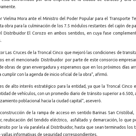
ivamente.
or Vielma Mora ante el Ministro del Poder Popular para el Transporte Te
esta obra para la culminación de los 7.5 módulos restantes del cajón de 
del Distribuidor El Corozo en ambos sentidos, en cuya fase complement
.
tor Las Cruces de la Troncal Cinco que mejoró las condiciones de transit
bajos en el mencionado Distribuidor por parte de este consorcio empresa
n de obras de gran envergadura y esperamos que en los próximos días arri
cumplir con la agenda de inicio oficial de la obra”, afirmó.
 de alto interés estratégico para la entidad, ya que la Troncal Cinco es
ntidad de vehículos, con un promedio diario de tránsito superior a 6.500
amiento poblacional hacia la ciudad capital”, aseveró.
 construcción de la rampa de acceso en sentido Barinas San Cristóbal,
r, reubicación del tendido eléctrico, asfaltado y demarcación, lo que pe
nsito por la vía paralela al Distribuidor, hasta que sean terminados los 
e vallas informativas de seguridad correspondientes.