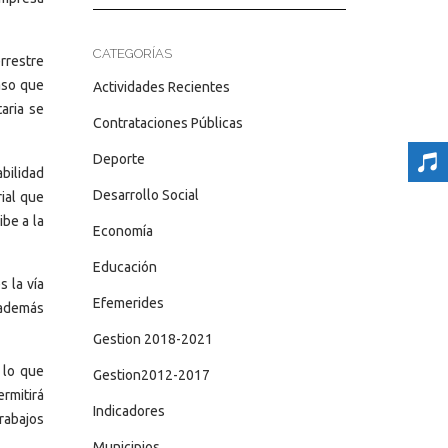
CATEGORÍAS
rrestre
paso que
Actividades Recientes
aria se
Contrataciones Públicas
Deporte
abilidad
Desarrollo Social
rial que
be a la
Economía
Educación
 la vía
Efemerides
, además
Gestion 2018-2021
 lo que
Gestion2012-2017
rmitirá
Indicadores
trabajos
Municipios