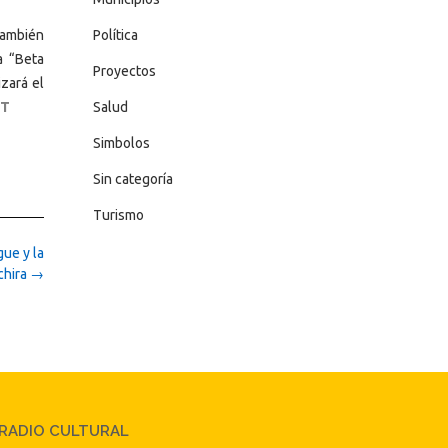
también
Política
a “Beta
Proyectos
zará el
VT
Salud
Simbolos
Sin categoría
Turismo
ue y la
chira
→
RADIO CULTURAL