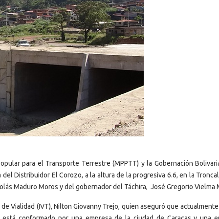
Popular para el Transporte Terrestre (MPPTT) y la Gobernación Bolivari
 del Distribuidor El Corozo, a la altura de la progresiva 6.6, en la Tronca
icolás Maduro Moros y del gobernador del Táchira, José Gregorio Vielma 
to de Vialidad (IVT), Nilton Giovanny Trejo, quien aseguró que actualmente
ual está conformado por una empresa de la ciudad de Caracas y una 