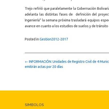
Trejo refirió que paralelamente la Gobernación Bolivar
adelanta las distintas fases de definición del proye
Ingeniería” la semana próxima trasladará equipos espec
avance en cuanto a los estudios de suelos y de tránsit
Posted in
Gestion2012-2017
Post
←
INFORMACIÓN: Unidades de Registro Civil de 4 Munic
navigation
emitirán actas por 20 días
SIMBOLOS