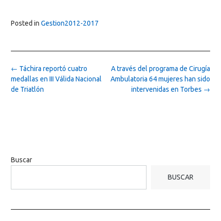
Posted in
Gestion2012-2017
Post
←
Táchira reportó cuatro
A través del programa de Cirugía
navigation
medallas en III Válida Nacional
Ambulatoria 64 mujeres han sido
de Triatlón
intervenidas en Torbes
→
Buscar
BUSCAR