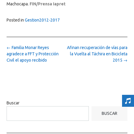
Machocapa.
FIN/Prensa Iapret
Posted in
Gestion2012-2017
Post
←
Familia Monar Reyes
Afinan recuperación de vías para
navigation
agradece a FFT y Protección
la Vuelta al Táchira en Bicicleta
Civil el apoyo recibido
2015
→
Buscar
BUSCAR