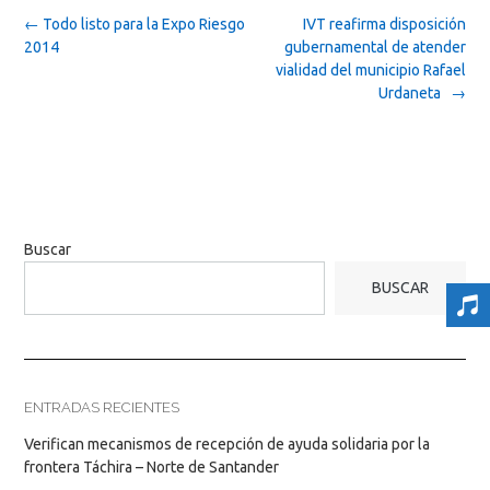
Post
←
Todo listo para la Expo Riesgo
IVT reafirma disposición
navigation
2014
gubernamental de atender
vialidad del municipio Rafael
Urdaneta
→
Buscar
BUSCAR
ENTRADAS RECIENTES
Verifican mecanismos de recepción de ayuda solidaria por la
frontera Táchira – Norte de Santander