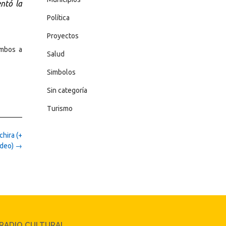
ntó la
Política
Proyectos
ambos a
Salud
Simbolos
Sin categoría
Turismo
chira (+
ideo)
→
RADIO CULTURAL