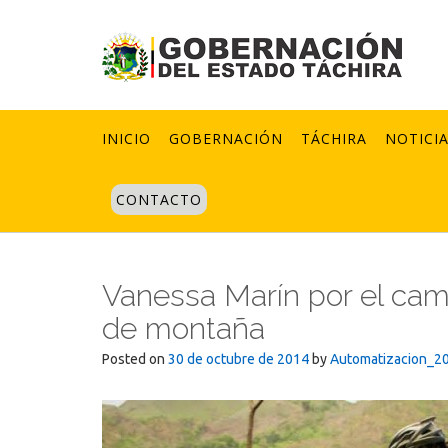
Skip
to
content
INICIO
GOBERNACIÓN
TÁCHIRA
NOTICI
CONTACTO
Vanessa Marín por el camp
de montaña
Posted on
30 de octubre de 2014
by
Automatizacion_2