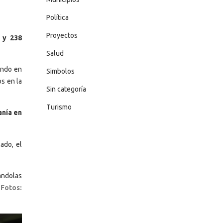
Política
Proyectos
s y 238
Salud
jando en
Simbolos
os en la
Sin categoría
Turismo
anía en
ado, el
andolas
 Fotos: