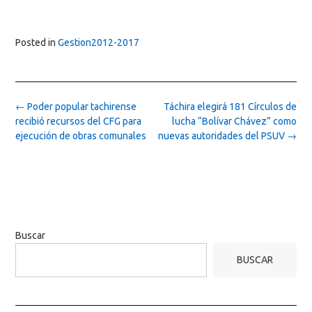
Posted in
Gestion2012-2017
Post
←
Poder popular tachirense
Táchira elegirá 181 Círculos de
navigation
recibió recursos del CFG para
lucha “Bolívar Chávez” como
ejecución de obras comunales
nuevas autoridades del PSUV
→
Buscar
BUSCAR