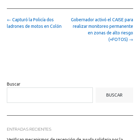
Post
←
Capturó la Policía dos
Gobernador activó el CAISE para
navigation
ladrones de motos en Colón
realizar monitoreo permanente
en zonas de alto riesgo
(+FOTOS)
→
Buscar
BUSCAR
ENTRADAS RECIENTES
Verifican mecanismos de recepción de ayuda solidaria por la