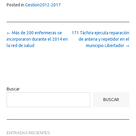
Posted in
Gestion2012-2017
Post
←
Más de 200 enfermeras se
171 Táchira ejecuta reparación
navigation
incorporaron durante el 2014 en
de antena y repetidor en el
la red de salud
municipio Libertador
→
Buscar
BUSCAR
ENTRADAS RECIENTES