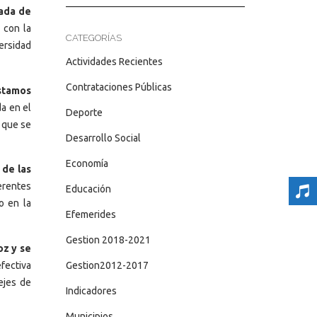
nada de
 con la
CATEGORÍAS
ersidad
Actividades Recientes
Contrataciones Públicas
stamos
da en el
Deporte
 que se
Desarrollo Social
Economía
 de las
erentes
Educación
o en la
Efemerides
Gestion 2018-2021
z y se
efectiva
Gestion2012-2017
ejes de
Indicadores
Municipios