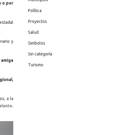
a o por
Política
Proyectos
 estadal
Salud
nario y
Simbolos
Sin categoría
e amiga
Turismo
gional
,
s, a la
alante.