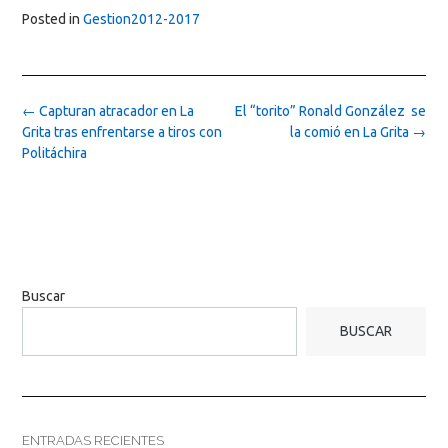
Posted in
Gestion2012-2017
Post
←
Capturan atracador en La
El “torito” Ronald González se
navigation
Grita tras enfrentarse a tiros con
la comió en La Grita
→
Politáchira
Buscar
BUSCAR
ENTRADAS RECIENTES