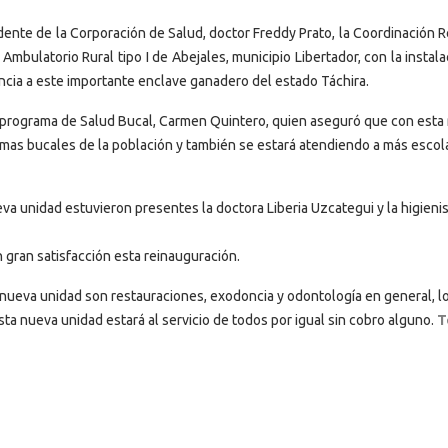
dente de la Corporación de Salud, doctor Freddy Prato, la Coordinación R
mbulatorio Rural tipo I de Abejales, municipio Libertador, con la instal
ncia a este importante enclave ganadero del estado Táchira.
l programa de Salud Bucal, Carmen Quintero, quien aseguró que con esta
emas bucales de la población y también se estará atendiendo a más escol
eva unidad estuvieron presentes la doctora Liberia Uzcategui y la higieni
 gran satisfacción esta reinauguración.
 nueva unidad son restauraciones, exodoncia y odontología en general, lo
sta nueva unidad estará al servicio de todos por igual sin cobro alguno.
T