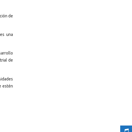
ción de
 es una
arrollo
rial de
sidades
e estén